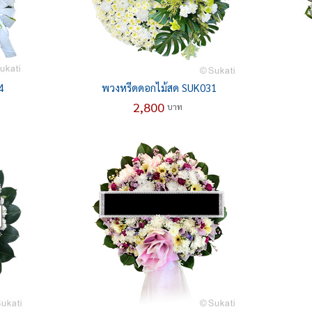
4
พวงหรีดดอกไม้สด SUK031
2,800
บาท