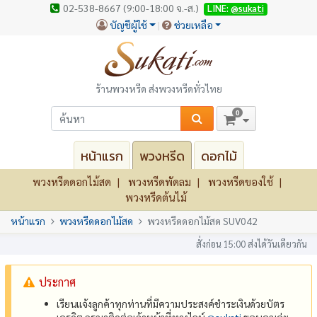
02-538-8667 (9:00-18:00 จ.-ส.)
LINE:
@sukati
บัญชีผู้ใช้
ช่วยเหลือ
ร้านพวงหรีด ส่งพวงหรีดทั่วไทย
0
หน้าแรก
พวงหรีด
ดอกไม้
พวงหรีดดอกไม้สด
พวงหรีดพัดลม
พวงหรีดของใช้
พวงหรีดต้นไม้
หน้าแรก
พวงหรีดดอกไม้สด
พวงหรีดดอกไม้สด SUV042
สั่งก่อน 15:00 ส่งได้วันเดียวกัน
ประกาศ
เรียนแจ้งลูกค้าทุกท่านที่มีความประสงค์ชำระเงินด้วยบัตร
เครดิต กรุณาติดต่อเจ้าหน้าที่ทางไลน์
@‌sukati
ขอบคุณค่ะ