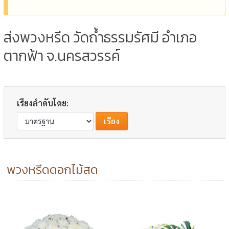
ส่งพวงหรีด วัดถ้ำธรรมรัศมี อำเภอ
ตากฟ้า จ.นครสวรรค์
เรียงลำดับโดย:
พวงหรีดดอกไม้สด