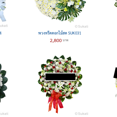
4
พวงหรีดดอกไม้สด SUK031
2,800
บาท