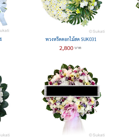
4
พวงหรีดดอกไม้สด SUK031
2,800
บาท