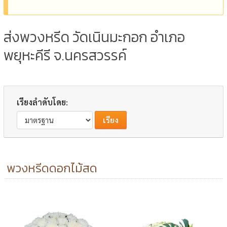
ส่งพวงหรีด วัดเนินมะกอก อำเภอ
พยุหะคีรี จ.นครสวรรค์
เรียงลำดับโดย:
พวงหรีดดอกไม้สด