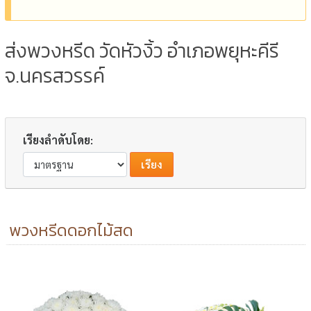
ส่งพวงหรีด วัดหัวงิ้ว อำเภอพยุหะคีรี
จ.นครสวรรค์
เรียงลำดับโดย:
พวงหรีดดอกไม้สด