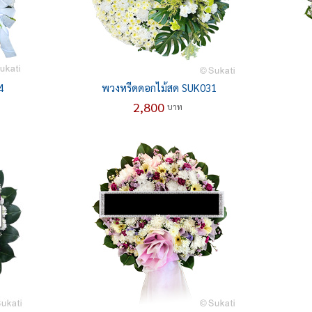
4
พวงหรีดดอกไม้สด SUK031
2,800
บาท