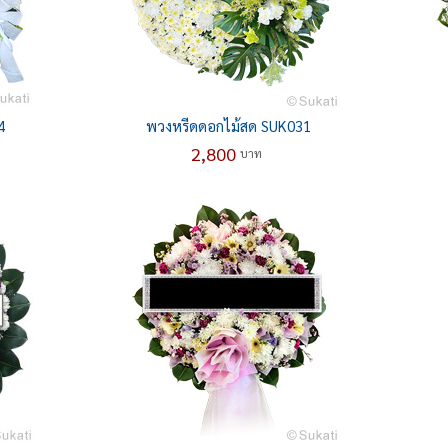
4
พวงหรีดดอกไม้สด SUK031
2,800
บาท