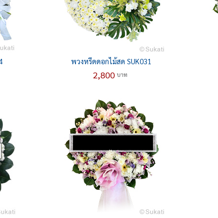
4
พวงหรีดดอกไม้สด SUK031
2,800
บาท