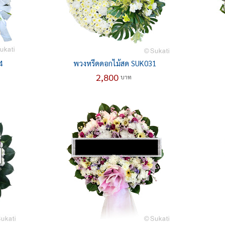
4
พวงหรีดดอกไม้สด SUK031
2,800
บาท