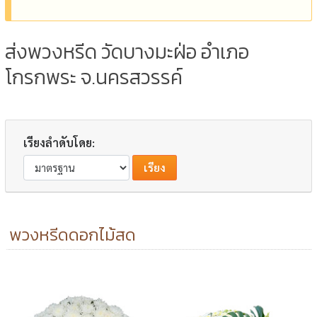
ส่งพวงหรีด วัดบางมะฝ่อ อำเภอ
โกรกพระ จ.นครสวรรค์
เรียงลำดับโดย:
พวงหรีดดอกไม้สด