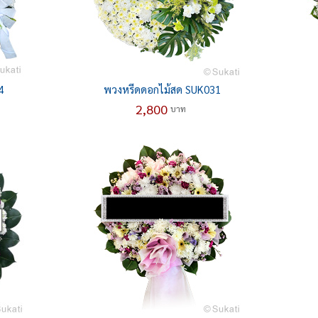
4
พวงหรีดดอกไม้สด SUK031
2,800
บาท