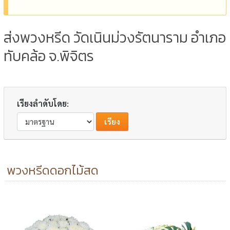
ส่งพวงหรีด วัดเนินม่วงรัตนาราม อำเภอ
ทับคล้อ จ.พิจิตร
เรียงลำดับโดย:
พวงหรีดดอกไม้สด