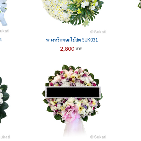
4
พวงหรีดดอกไม้สด SUK031
2,800
บาท