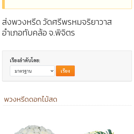
ส่งพวงหรีด วัดศรีพรหมจริยาวาส
อำเภอทับคล้อ จ.พิจิตร
เรียงลำดับโดย:
พวงหรีดดอกไม้สด