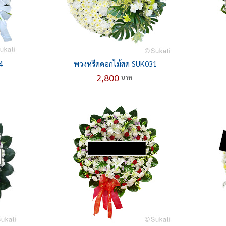
4
พวงหรีดดอกไม้สด SUK031
2,800
บาท