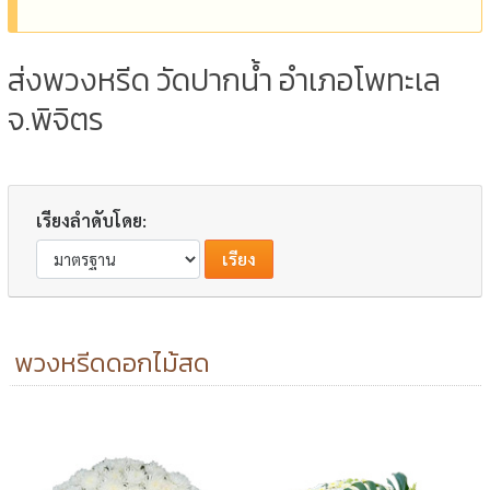
ส่งพวงหรีด วัดปากน้ำ อำเภอโพทะเล
จ.พิจิตร
เรียงลำดับโดย:
พวงหรีดดอกไม้สด