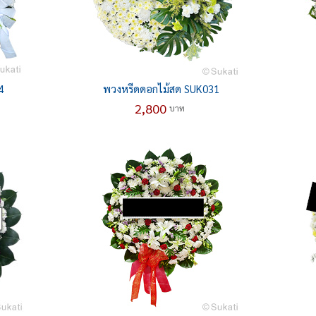
4
พวงหรีดดอกไม้สด SUK031
2,800
บาท