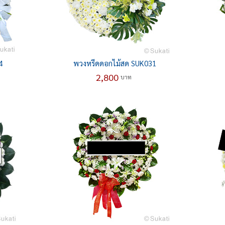
4
พวงหรีดดอกไม้สด SUK031
2,800
บาท