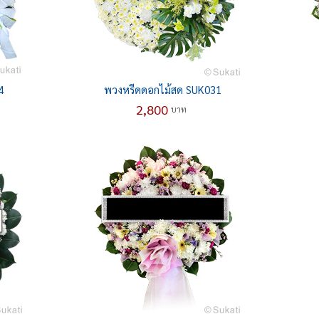
4
พวงหรีดดอกไม้สด SUK031
2,800
บาท