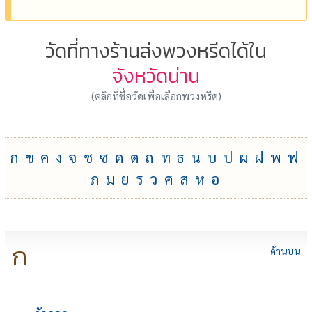
วัดที่ทางร้านส่งพวงหรีดได้ใน
จังหวัดน่าน
(คลิกที่ชื่อวัดเพื่อเลือกพวงหรีด)
ก
ข
ค
ง
จ
ช
ซ
ด
ต
ถ
ท
ธ
น
บ
ป
ผ
ฝ
พ
ฟ
ภ
ม
ย
ร
ว
ศ
ส
ห
อ
ก
ด้านบน