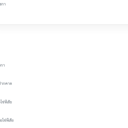
เซกา
ซกา
อปากคาด
โซ่พิสัย
อโซ่พิสัย