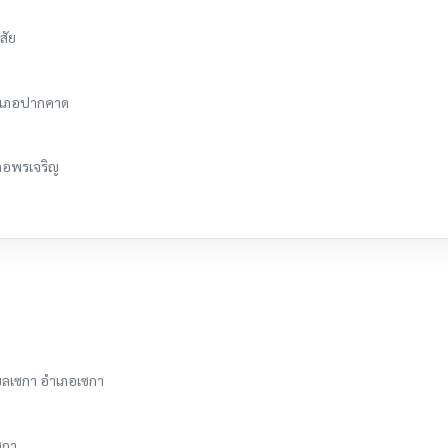
สัย
อำเภอปากคาด
เภอพรเจริญ
ำบลเซกา อำเภอเซกา
ซกา