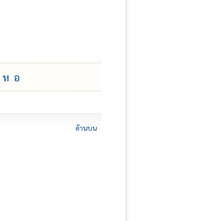
ห
อ
ด้านบน