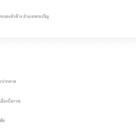
บลหนองหัวช้าง อำเภอพรเจริญ
เภอปากคาด
เมืองบึงกาฬ
สัย