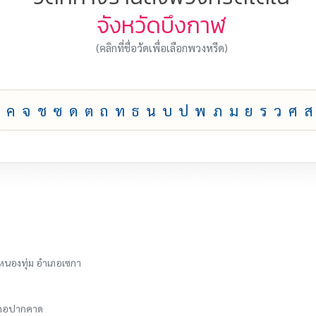
จังหวัดบึงกาฬ
(คลิกที่ชื่อวัดเพื่อเลือกพวงหรีด)
ค
จ
ช
ซ
ด
ต
ถ
ท
ธ
น
บ
ป
พ
ภ
ม
ย
ร
ว
ศ
ส
บลหนองทุ่ม อำเภอเซกา
ำเภอปากคาด