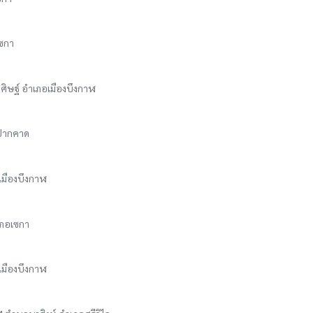
เซกา
วิศิษฐ์ อำเภอเมืองบึงกาฬ
อปากคาด
เมืองบึงกาฬ
เภอเซกา
เมืองบึงกาฬ