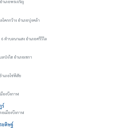
ง อำเภอพรเจริญ
ตำบลโคกกว้าง อำเภอบุ่งคล้า
่ 6 ตำบลนาแสง อำเภอศรีวิไล
ำบลป่งไฮ อำเภอเซกา
อำเภอโซ่พิสัย
อเมืองบึงกาฬ
ฎร์
เภอเมืองบึงกาฬ
ระดิษฐ์