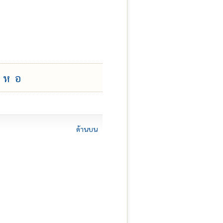
ห
อ
ด้านบน