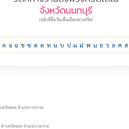
จังหวัดนนทบุรี
(คลิกที่ชื่อวัดเพื่อเลือกพวงหรีด)
ค
จ
ฉ
ช
ซ
ด
ต
ท
น
บ
ป
ผ
ฝ
พ
ม
ย
ร
ล
ศ
ส
ตำบลวัดชลอ อำเภอบางกรวย
 3 ตำบลวัดชลอ อำเภอบางกรวย