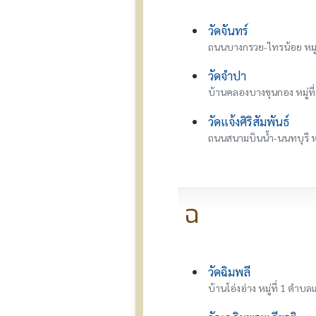
วัดจันทร์
ถนนบางกรวย-ไทรน้อย หมู
วัดจำปา
บ้านคลองบางขุนกอง หมู่ท
วัดแจ้งศิริสัมพันธ์
ถนนสนามบินน้ำ-นนทบุรี ห
ฉ
วัดฉิมพลี
บ้านโอ่งอ่าง หมู่ที่ 1 ตำบ