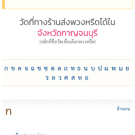
วัดที่ทางร้านส่งพวงหรีดได้ใน
จังหวัดกาญจนบุรี
(คลิกที่ชื่อวัดเพื่อเลือกพวงหรีด)
ก
ข
ค
จ
ฉ
ช
ซ
ด
ต
ถ
ท
ธ
น
บ
ป
ผ
พ
ม
ย
ร
ล
ว
ศ
ส
ห
อ
ก
ด้านบน