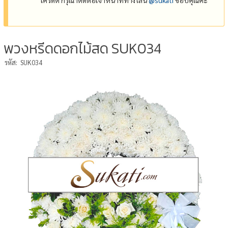
พวงหรีดดอกไม้สด SUK034
รหัส:
SUK034