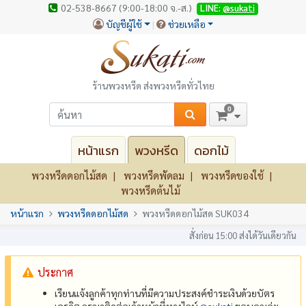
02-538-8667 (9:00-18:00 จ.-ส.)
LINE:
@sukati
บัญชีผู้ใช้
ช่วยเหลือ
ร้านพวงหรีด ส่งพวงหรีดทั่วไทย
0
หน้าแรก
พวงหรีด
ดอกไม้
พวงหรีดดอกไม้สด
พวงหรีดพัดลม
พวงหรีดของใช้
พวงหรีดต้นไม้
หน้าแรก
พวงหรีดดอกไม้สด
พวงหรีดดอกไม้สด SUK034
สั่งก่อน 15:00 ส่งได้วันเดียวกัน
ประกาศ
เรียนแจ้งลูกค้าทุกท่านที่มีความประสงค์ชำระเงินด้วยบัตร
เครดิต กรุณาติดต่อเจ้าหน้าที่ทางไลน์
@‌sukati
ขอบคุณค่ะ