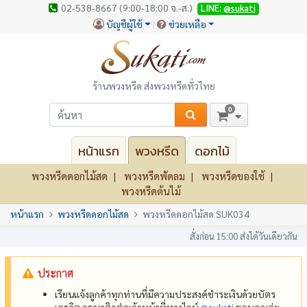
02-538-8667 (9:00-18:00 จ.-ส.)
LINE:
@sukati
บัญชีผู้ใช้
ช่วยเหลือ
ร้านพวงหรีด ส่งพวงหรีดทั่วไทย
0
หน้าแรก
พวงหรีด
ดอกไม้
พวงหรีดดอกไม้สด
พวงหรีดพัดลม
พวงหรีดของใช้
พวงหรีดต้นไม้
หน้าแรก
พวงหรีดดอกไม้สด
พวงหรีดดอกไม้สด SUK034
สั่งก่อน 15:00 ส่งได้วันเดียวกัน
ประกาศ
เรียนแจ้งลูกค้าทุกท่านที่มีความประสงค์ชำระเงินด้วยบัตร
เครดิต กรุณาติดต่อเจ้าหน้าที่ทางไลน์
@‌sukati
ขอบคุณค่ะ