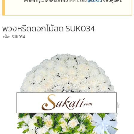
พวงหรีดดอกไม้สด SUK034
รหัส:
SUK034