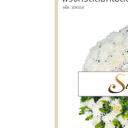
รหัส:
SUK034