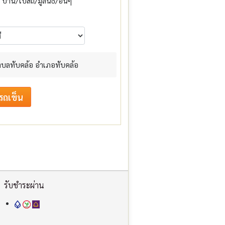
บ้าน/โบสถ์/มูลนิธิ/อื่นๆ
 ตำบลทับคล้อ อำเภอทับคล้อ
รับชำระผ่าน