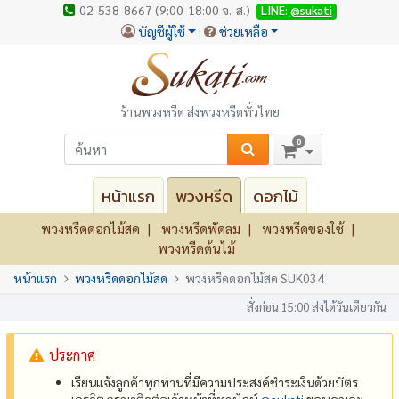
02-538-8667 (9:00-18:00 จ.-ส.)
LINE:
@sukati
บัญชีผู้ใช้
ช่วยเหลือ
ร้านพวงหรีด ส่งพวงหรีดทั่วไทย
0
หน้าแรก
พวงหรีด
ดอกไม้
พวงหรีดดอกไม้สด
พวงหรีดพัดลม
พวงหรีดของใช้
พวงหรีดต้นไม้
หน้าแรก
พวงหรีดดอกไม้สด
พวงหรีดดอกไม้สด SUK034
สั่งก่อน 15:00 ส่งได้วันเดียวกัน
ประกาศ
เรียนแจ้งลูกค้าทุกท่านที่มีความประสงค์ชำระเงินด้วยบัตร
เครดิต กรุณาติดต่อเจ้าหน้าที่ทางไลน์
@‌sukati
ขอบคุณค่ะ