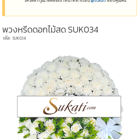
พวงหรีดดอกไม้สด SUK034
รหัส:
SUK034