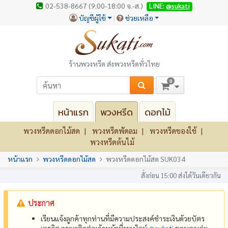
02-538-8667 (9:00-18:00 จ.-ส.)
LINE:
@sukati
บัญชีผู้ใช้
ช่วยเหลือ
ร้านพวงหรีด ส่งพวงหรีดทั่วไทย
0
หน้าแรก
พวงหรีด
ดอกไม้
พวงหรีดดอกไม้สด
พวงหรีดพัดลม
พวงหรีดของใช้
พวงหรีดต้นไม้
หน้าแรก
พวงหรีดดอกไม้สด
พวงหรีดดอกไม้สด SUK034
สั่งก่อน 15:00 ส่งได้วันเดียวกัน
ประกาศ
เรียนแจ้งลูกค้าทุกท่านที่มีความประสงค์ชำระเงินด้วยบัตร
เครดิต กรุณาติดต่อเจ้าหน้าที่ทางไลน์
@‌sukati
ขอบคุณค่ะ