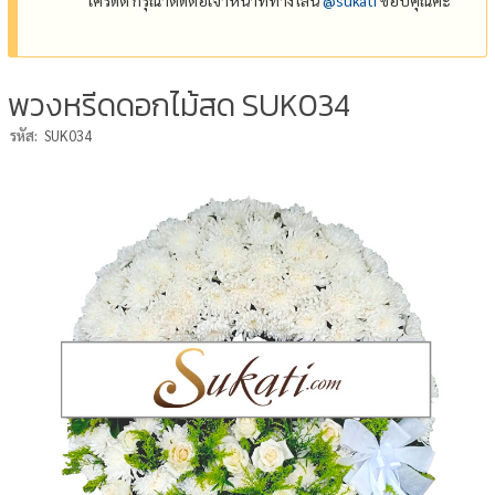
พวงหรีดดอกไม้สด SUK034
รหัส:
SUK034