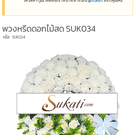
พวงหรีดดอกไม้สด SUK034
รหัส:
SUK034