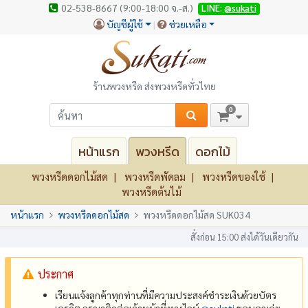
02-538-8667 (9:00-18:00 จ.-ส.)
LINE:
@sukati
บัญชีผู้ใช้
ช่วยเหลือ
ร้านพวงหรีด ส่งพวงหรีดทั่วไทย
0
หน้าแรก
พวงหรีด
ดอกไม้
พวงหรีดดอกไม้สด
พวงหรีดพัดลม
พวงหรีดของใช้
พวงหรีดต้นไม้
หน้าแรก
พวงหรีดดอกไม้สด
พวงหรีดดอกไม้สด SUK034
สั่งก่อน 15:00 ส่งได้วันเดียวกัน
ประกาศ
เรียนแจ้งลูกค้าทุกท่านที่มีความประสงค์ชำระเงินด้วยบัตร
เครดิต กรุณาติดต่อเจ้าหน้าที่ทางไลน์
@‌sukati
ขอบคุณค่ะ