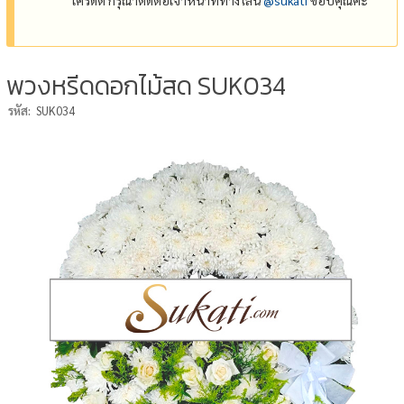
พวงหรีดดอกไม้สด SUK034
รหัส:
SUK034