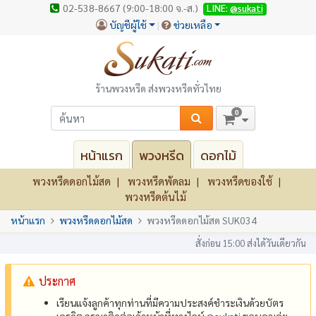
02-538-8667 (9:00-18:00 จ.-ส.)
LINE:
@sukati
บัญชีผู้ใช้
ช่วยเหลือ
ร้านพวงหรีด ส่งพวงหรีดทั่วไทย
0
หน้าแรก
พวงหรีด
ดอกไม้
พวงหรีดดอกไม้สด
พวงหรีดพัดลม
พวงหรีดของใช้
พวงหรีดต้นไม้
หน้าแรก
พวงหรีดดอกไม้สด
พวงหรีดดอกไม้สด SUK034
สั่งก่อน 15:00 ส่งได้วันเดียวกัน
ประกาศ
เรียนแจ้งลูกค้าทุกท่านที่มีความประสงค์ชำระเงินด้วยบัตร
เครดิต กรุณาติดต่อเจ้าหน้าที่ทางไลน์
@‌sukati
ขอบคุณค่ะ