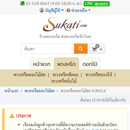
02-538-8667 (9:00-18:00 จ.-ส.)
LINE:
@sukati
บัญชีผู้ใช้
ช่วยเหลือ
ร้านพวงหรีด ส่งพวงหรีดทั่วไทย
0
หน้าแรก
พวงหรีด
ดอกไม้
พวงหรีดดอกไม้สด
พวงหรีดพัดลม
พวงหรีดของใช้
พวงหรีดต้นไม้
หน้าแรก
พวงหรีดดอกไม้สด
พวงหรีดดอกไม้สด SUK034
สั่งก่อน 15:00 ส่งได้วันเดียวกัน
ประกาศ
เรียนแจ้งลูกค้าทุกท่านที่มีความประสงค์ชำระเงินด้วยบัตร
เครดิต กรุณาติดต่อเจ้าหน้าที่ทางไลน์
@‌sukati
ขอบคุณค่ะ