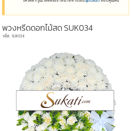
พวงหรีดดอกไม้สด SUK034
รหัส:
SUK034