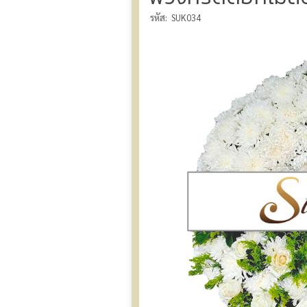
รหัส:
SUK034