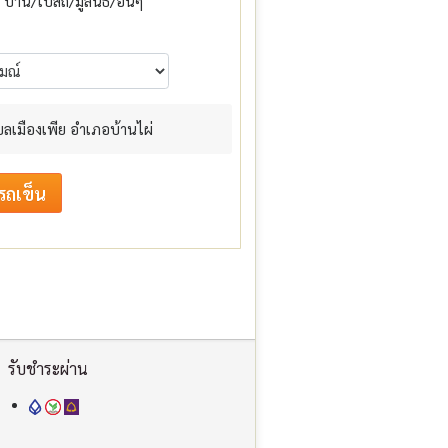
บ้าน/โบสถ์/มูลนิธิ/อื่นๆ
ำบลเมืองเพีย อำเภอบ้านไผ่
รับชำระผ่าน