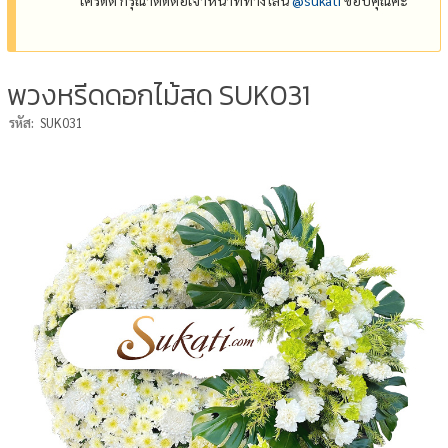
พวงหรีดดอกไม้สด SUK031
รหัส:
SUK031