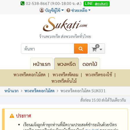
02-538-8667 (9:00-18:00 จ.-ส.)
LINE:
@sukati
บัญชีผู้ใช้
ช่วยเหลือ
ร้านพวงหรีด ส่งพวงหรีดทั่วไทย
0
หน้าแรก
พวงหรีด
ดอกไม้
พวงหรีดดอกไม้สด
พวงหรีดพัดลม
พวงหรีดของใช้
พวงหรีดต้นไม้
หน้าแรก
พวงหรีดดอกไม้สด
พวงหรีดดอกไม้สด SUK031
สั่งก่อน 15:00 ส่งได้วันเดียวกัน
ประกาศ
เรียนแจ้งลูกค้าทุกท่านที่มีความประสงค์ชำระเงินด้วยบัตร
เครดิต กรุณาติดต่อเจ้าหน้าที่ทางไลน์
@‌sukati
ขอบคุณค่ะ