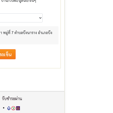
บ้าน/โบสถ์/มูลนิธิ/อื่นๆ
ลา หมู่ที่ 7 ตำบลบึงนาราง อำเภอบึง
รับชำระผ่าน