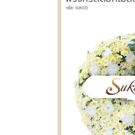
รหัส:
SUK031