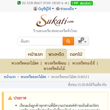
02-538-8667 (9:00-18:00 จ.-ส.)
LINE:
@sukati
บัญชีผู้ใช้
ช่วยเหลือ
ร้านพวงหรีด ส่งพวงหรีดทั่วไทย
0
หน้าแรก
พวงหรีด
ดอกไม้
พวงหรีดดอกไม้สด
พวงหรีดพัดลม
พวงหรีดของใช้
พวงหรีดต้นไม้
หน้าแรก
พวงหรีดดอกไม้สด
พวงหรีดดอกไม้สด SUK031
สั่งก่อน 15:00 ส่งได้วันเดียวกัน
ประกาศ
เรียนแจ้งลูกค้าทุกท่านที่มีความประสงค์ชำระเงินด้วยบัตร
เครดิต กรุณาติดต่อเจ้าหน้าที่ทางไลน์
@‌sukati
ขอบคุณค่ะ