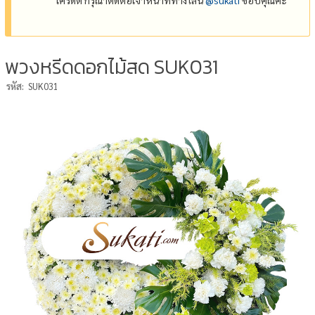
พวงหรีดดอกไม้สด SUK031
รหัส:
SUK031