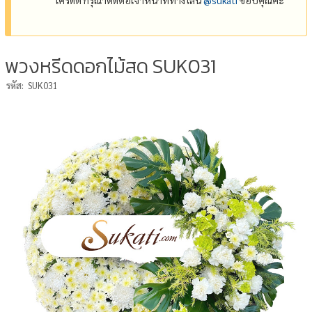
พวงหรีดดอกไม้สด SUK031
รหัส:
SUK031