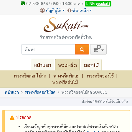
02-538-8667 (9:00-18:00 จ.-ส.)
LINE:
@sukati
บัญชีผู้ใช้
ช่วยเหลือ
ร้านพวงหรีด ส่งพวงหรีดทั่วไทย
0
หน้าแรก
พวงหรีด
ดอกไม้
พวงหรีดดอกไม้สด
พวงหรีดพัดลม
พวงหรีดของใช้
พวงหรีดต้นไม้
หน้าแรก
พวงหรีดดอกไม้สด
พวงหรีดดอกไม้สด SUK031
สั่งก่อน 15:00 ส่งได้วันเดียวกัน
ประกาศ
เรียนแจ้งลูกค้าทุกท่านที่มีความประสงค์ชำระเงินด้วยบัตร
เครดิต กรุณาติดต่อเจ้าหน้าที่ทางไลน์
@‌sukati
ขอบคุณค่ะ