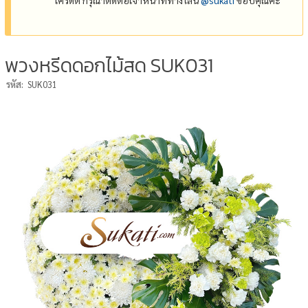
พวงหรีดดอกไม้สด SUK031
รหัส:
SUK031