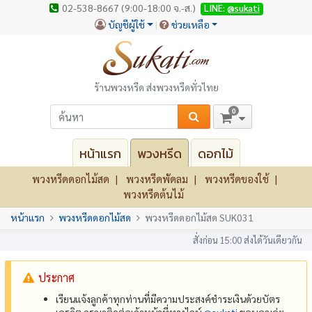
02-538-8667 (9:00-18:00 จ.-ส.)
LINE:
@sukati
บัญชีผู้ใช้
ช่วยเหลือ
ร้านพวงหรีด ส่งพวงหรีดทั่วไทย
0
หน้าแรก
พวงหรีด
ดอกไม้
พวงหรีดดอกไม้สด
พวงหรีดพัดลม
พวงหรีดของใช้
พวงหรีดต้นไม้
หน้าแรก
พวงหรีดดอกไม้สด
พวงหรีดดอกไม้สด SUK031
สั่งก่อน 15:00 ส่งได้วันเดียวกัน
ประกาศ
เรียนแจ้งลูกค้าทุกท่านที่มีความประสงค์ชำระเงินด้วยบัตร
เครดิต กรุณาติดต่อเจ้าหน้าที่ทางไลน์
@‌sukati
ขอบคุณค่ะ