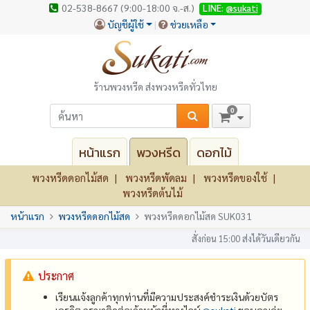
02-538-8667 (9:00-18:00 จ.-ส.)
LINE:
@sukati
บัญชีผู้ใช้
ช่วยเหลือ
ร้านพวงหรีด ส่งพวงหรีดทั่วไทย
0
หน้าแรก
พวงหรีด
ดอกไม้
พวงหรีดดอกไม้สด
พวงหรีดพัดลม
พวงหรีดของใช้
พวงหรีดต้นไม้
หน้าแรก
พวงหรีดดอกไม้สด
พวงหรีดดอกไม้สด SUK031
สั่งก่อน 15:00 ส่งได้วันเดียวกัน
ประกาศ
เรียนแจ้งลูกค้าทุกท่านที่มีความประสงค์ชำระเงินด้วยบัตร
เครดิต กรุณาติดต่อเจ้าหน้าที่ทางไลน์
@‌sukati
ขอบคุณค่ะ