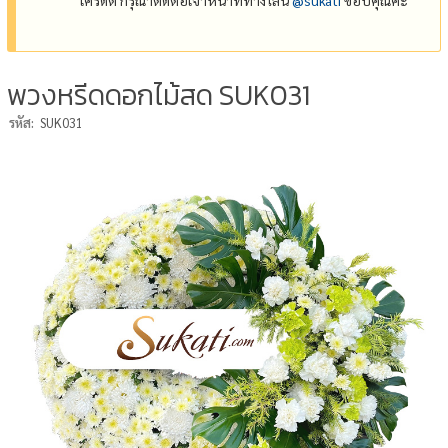
พวงหรีดดอกไม้สด SUK031
รหัส:
SUK031