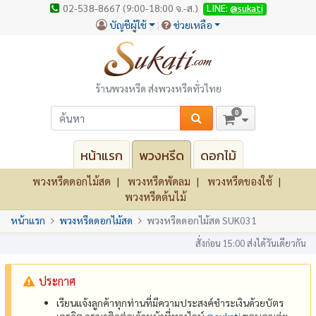
02-538-8667 (9:00-18:00 จ.-ส.)
LINE:
@sukati
บัญชีผู้ใช้
ช่วยเหลือ
ร้านพวงหรีด ส่งพวงหรีดทั่วไทย
0
หน้าแรก
พวงหรีด
ดอกไม้
พวงหรีดดอกไม้สด
พวงหรีดพัดลม
พวงหรีดของใช้
พวงหรีดต้นไม้
หน้าแรก
พวงหรีดดอกไม้สด
พวงหรีดดอกไม้สด SUK031
สั่งก่อน 15:00 ส่งได้วันเดียวกัน
ประกาศ
เรียนแจ้งลูกค้าทุกท่านที่มีความประสงค์ชำระเงินด้วยบัตร
เครดิต กรุณาติดต่อเจ้าหน้าที่ทางไลน์
@‌sukati
ขอบคุณค่ะ