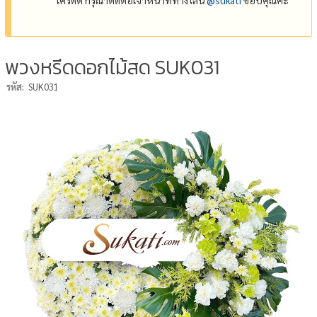
พวงหรีดดอกไม้สด SUK031
รหัส:
SUK031