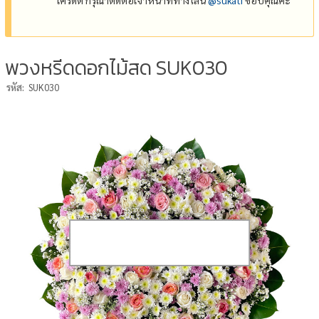
พวงหรีดดอกไม้สด SUK030
รหัส:
SUK030