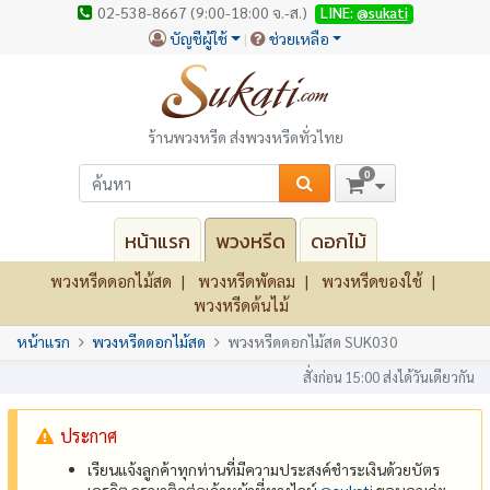
02-538-8667 (9:00-18:00 จ.-ส.)
LINE:
@sukati
บัญชีผู้ใช้
ช่วยเหลือ
ร้านพวงหรีด ส่งพวงหรีดทั่วไทย
0
หน้าแรก
พวงหรีด
ดอกไม้
พวงหรีดดอกไม้สด
พวงหรีดพัดลม
พวงหรีดของใช้
พวงหรีดต้นไม้
หน้าแรก
พวงหรีดดอกไม้สด
พวงหรีดดอกไม้สด SUK030
สั่งก่อน 15:00 ส่งได้วันเดียวกัน
ประกาศ
เรียนแจ้งลูกค้าทุกท่านที่มีความประสงค์ชำระเงินด้วยบัตร
เครดิต กรุณาติดต่อเจ้าหน้าที่ทางไลน์
@‌sukati
ขอบคุณค่ะ