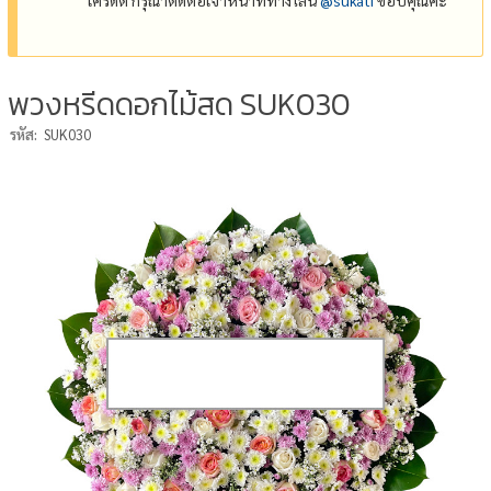
พวงหรีดดอกไม้สด SUK030
รหัส:
SUK030