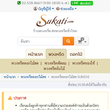
02-538-8667 (9:00-18:00 จ.-ส.)
LINE:
@sukati
บัญชีผู้ใช้
ช่วยเหลือ
ร้านพวงหรีด ส่งพวงหรีดทั่วไทย
0
หน้าแรก
พวงหรีด
ดอกไม้
พวงหรีดดอกไม้สด
พวงหรีดพัดลม
พวงหรีดของใช้
พวงหรีดต้นไม้
หน้าแรก
พวงหรีดดอกไม้สด
พวงหรีดดอกไม้สด SUK030
สั่งก่อน 15:00 ส่งได้วันเดียวกัน
ประกาศ
เรียนแจ้งลูกค้าทุกท่านที่มีความประสงค์ชำระเงินด้วยบัตร
เครดิต กรุณาติดต่อเจ้าหน้าที่ทางไลน์
@‌sukati
ขอบคุณค่ะ