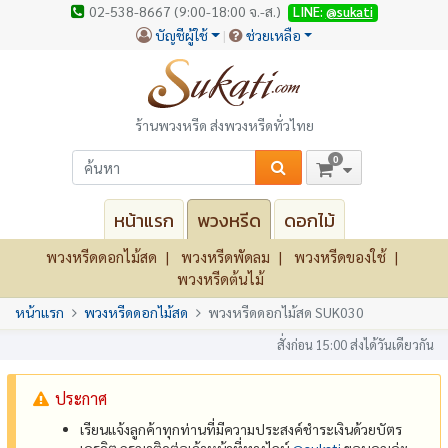
02-538-8667 (9:00-18:00 จ.-ส.)
LINE:
@sukati
บัญชีผู้ใช้
ช่วยเหลือ
ร้านพวงหรีด ส่งพวงหรีดทั่วไทย
0
หน้าแรก
พวงหรีด
ดอกไม้
พวงหรีดดอกไม้สด
พวงหรีดพัดลม
พวงหรีดของใช้
พวงหรีดต้นไม้
หน้าแรก
พวงหรีดดอกไม้สด
พวงหรีดดอกไม้สด SUK030
สั่งก่อน 15:00 ส่งได้วันเดียวกัน
ประกาศ
เรียนแจ้งลูกค้าทุกท่านที่มีความประสงค์ชำระเงินด้วยบัตร
เครดิต กรุณาติดต่อเจ้าหน้าที่ทางไลน์
@‌sukati
ขอบคุณค่ะ