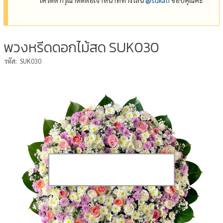
พวงหรีดดอกไม้สด SUK030
รหัส:
SUK030