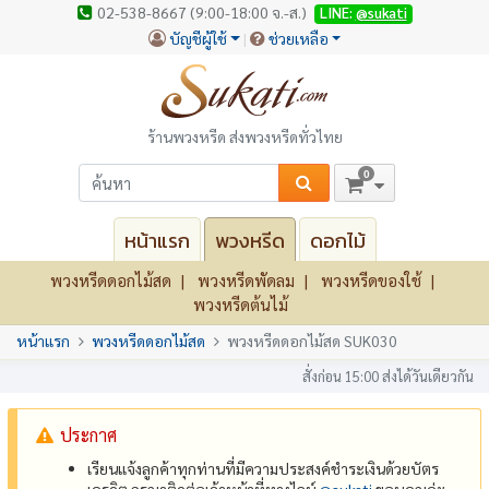
02-538-8667 (9:00-18:00 จ.-ส.)
LINE:
@sukati
บัญชีผู้ใช้
ช่วยเหลือ
ร้านพวงหรีด ส่งพวงหรีดทั่วไทย
0
หน้าแรก
พวงหรีด
ดอกไม้
พวงหรีดดอกไม้สด
พวงหรีดพัดลม
พวงหรีดของใช้
พวงหรีดต้นไม้
หน้าแรก
พวงหรีดดอกไม้สด
พวงหรีดดอกไม้สด SUK030
สั่งก่อน 15:00 ส่งได้วันเดียวกัน
ประกาศ
เรียนแจ้งลูกค้าทุกท่านที่มีความประสงค์ชำระเงินด้วยบัตร
เครดิต กรุณาติดต่อเจ้าหน้าที่ทางไลน์
@‌sukati
ขอบคุณค่ะ