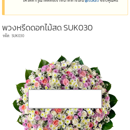
พวงหรีดดอกไม้สด SUK030
รหัส:
SUK030