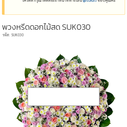
พวงหรีดดอกไม้สด SUK030
รหัส:
SUK030