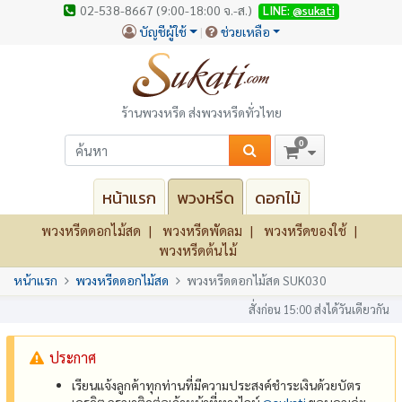
02-538-8667 (9:00-18:00 จ.-ส.)
LINE:
@sukati
บัญชีผู้ใช้
ช่วยเหลือ
ร้านพวงหรีด ส่งพวงหรีดทั่วไทย
0
หน้าแรก
พวงหรีด
ดอกไม้
พวงหรีดดอกไม้สด
พวงหรีดพัดลม
พวงหรีดของใช้
พวงหรีดต้นไม้
หน้าแรก
พวงหรีดดอกไม้สด
พวงหรีดดอกไม้สด SUK030
สั่งก่อน 15:00 ส่งได้วันเดียวกัน
ประกาศ
เรียนแจ้งลูกค้าทุกท่านที่มีความประสงค์ชำระเงินด้วยบัตร
เครดิต กรุณาติดต่อเจ้าหน้าที่ทางไลน์
@‌sukati
ขอบคุณค่ะ