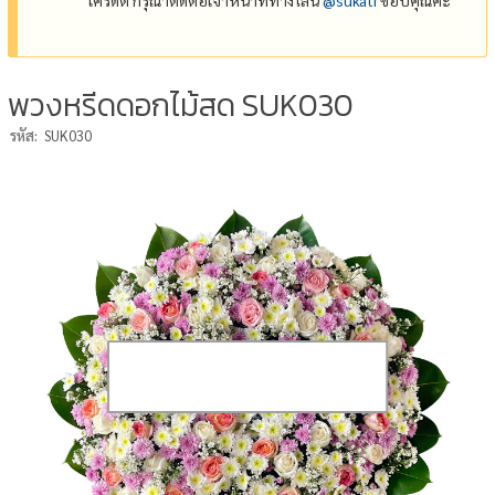
พวงหรีดดอกไม้สด SUK030
รหัส:
SUK030