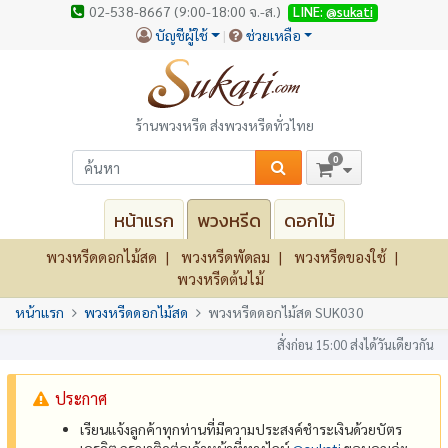
02-538-8667 (9:00-18:00 จ.-ส.)
LINE:
@sukati
บัญชีผู้ใช้
ช่วยเหลือ
ร้านพวงหรีด ส่งพวงหรีดทั่วไทย
0
หน้าแรก
พวงหรีด
ดอกไม้
พวงหรีดดอกไม้สด
พวงหรีดพัดลม
พวงหรีดของใช้
พวงหรีดต้นไม้
หน้าแรก
พวงหรีดดอกไม้สด
พวงหรีดดอกไม้สด SUK030
สั่งก่อน 15:00 ส่งได้วันเดียวกัน
ประกาศ
เรียนแจ้งลูกค้าทุกท่านที่มีความประสงค์ชำระเงินด้วยบัตร
เครดิต กรุณาติดต่อเจ้าหน้าที่ทางไลน์
@‌sukati
ขอบคุณค่ะ