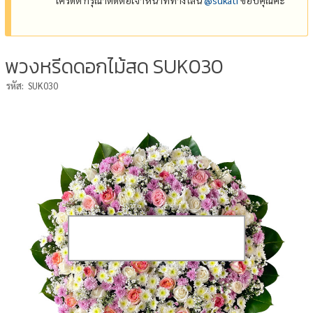
พวงหรีดดอกไม้สด SUK030
รหัส:
SUK030