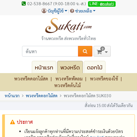
02-538-8667 (9:00-18:00 จ.-ส.)
LINE:
@sukati
บัญชีผู้ใช้
ช่วยเหลือ
ร้านพวงหรีด ส่งพวงหรีดทั่วไทย
0
หน้าแรก
พวงหรีด
ดอกไม้
พวงหรีดดอกไม้สด
พวงหรีดพัดลม
พวงหรีดของใช้
พวงหรีดต้นไม้
หน้าแรก
พวงหรีดดอกไม้สด
พวงหรีดดอกไม้สด SUK030
สั่งก่อน 15:00 ส่งได้วันเดียวกัน
ประกาศ
เรียนแจ้งลูกค้าทุกท่านที่มีความประสงค์ชำระเงินด้วยบัตร
เครดิต กรุณาติดต่อเจ้าหน้าที่ทางไลน์
@‌sukati
ขอบคุณค่ะ