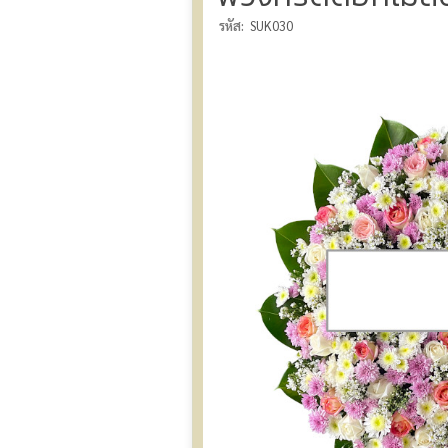
รหัส:
SUK030