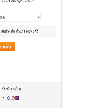
บ้าน/โบสถ์/มูลนิธิ/อื่นๆ
ตำบลม่วงหัก อำเภอพยุหะคีรี
รับชำระผ่าน