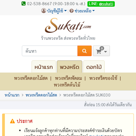
02-538-8667 (9:00-18:00 จ.-ส.)
LINE:
@sukati
บัญชีผู้ใช้
ช่วยเหลือ
ร้านพวงหรีด ส่งพวงหรีดทั่วไทย
0
หน้าแรก
พวงหรีด
ดอกไม้
พวงหรีดดอกไม้สด
พวงหรีดพัดลม
พวงหรีดของใช้
พวงหรีดต้นไม้
หน้าแรก
พวงหรีดดอกไม้สด
พวงหรีดดอกไม้สด SUK030
สั่งก่อน 15:00 ส่งได้วันเดียวกัน
ประกาศ
เรียนแจ้งลูกค้าทุกท่านที่มีความประสงค์ชำระเงินด้วยบัตร
เครดิต กรุณาติดต่อเจ้าหน้าที่ทางไลน์
@‌sukati
ขอบคุณค่ะ