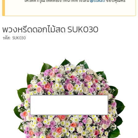
พวงหรีดดอกไม้สด SUK030
รหัส:
SUK030